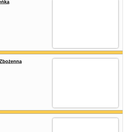
eńka
 Zbożenna