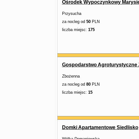
Ośrodek Wypoczynkowy Marysi
Przysucha
za nocleg od
50
PLN
liczba miejsc:
175
Gospodarstwo Agroturystyczne
Zbożenna
za nocleg od
80
PLN
liczba miejsc:
15
Domki Apartamentowe Siedlisko
Wólka Domaniowska