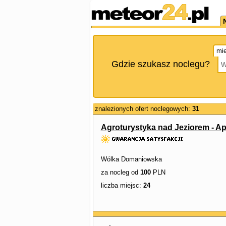
mie
Gdzie szukasz noclegu?
znalezionych ofert noclegowych:
31
Agroturystyka nad Jeziorem - A
Wólka Domaniowska
za nocleg od
100
PLN
liczba miejsc:
24