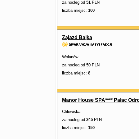
za nocleg od
51
PLN
liczba miejsc:
100
Zajazd Bajka
Wolanów
za nocleg od
50
PLN
liczba miejsc:
8
Manor House SPA**** Pałac Odro
Chlewiska
za nocleg od
245
PLN
liczba miejsc:
150