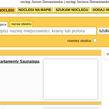
noclegi Jezioro Domaniowskie | noclegi Jeziorze Domaniowski
NOCLEGI NA MAPIE
SZUKAM NOCLEGU
DODAJ O
NOCLEGI
nazwa obiektu
jsce
szuk
również okolica
t
partamenty Saunaispa