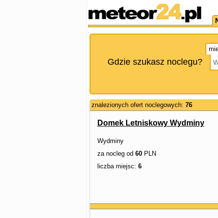
mie
Gdzie szukasz noclegu?
znalezionych ofert noclegowych:
76
Domek Letniskowy Wydminy
Wydminy
za nocleg od
60
PLN
liczba miejsc:
6