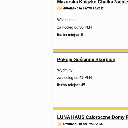
Mazurska Książko Chatka Najpi
Woszczele
za nocleg od
98
PLN
liczba miejsc:
5
Pokoje Gościnne Skorpion
Wydminy
za nocleg od
43
PLN
liczba miejsc:
45
LUNA HAUS Całoroczne Domy R