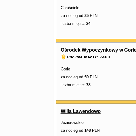
Chruściele
za nocleg od
25
PLN
liczba miejsc:
24
Ośrodek Wypoczynkowy w Gorl
Gorło
za nocleg od
50
PLN
liczba miejsc:
38
Willa Lawendowo
Jeziorowskie
za nocleg od
148
PLN