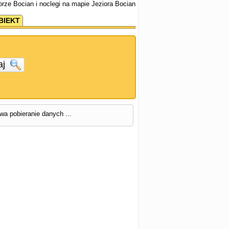
iorze Bocian i noclegi na mapie Jeziora Bocian
BIEKT
aj
rwa pobieranie danych ...