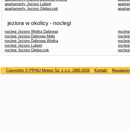
apartamenty Jezioro Lubień
aparta
apartamenty Jezioro Głęboczek
aparta
jeziora w okolicy - noclegi
noclegi Jezioro Wielka Dąbrowa
noclegi
noclegi Jezioro Dąbrowa Mała
nocleg
noclegi Jezioro Dąbrowa Wielka
noclegi
noclegi Jezioro Lubień
noclegi
noclegi Jezioro Głęboczek
nocleg
Copyrights © PPHiU Meteor Sp. z o.o. 1995-2026
Kontakt
Regulamin