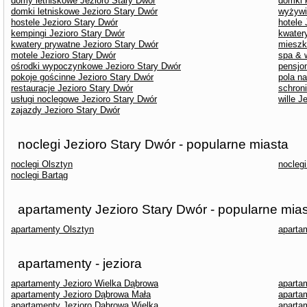
domy letniskowe Jezioro Stary Dwór
domki 
domki letniskowe Jezioro Stary Dwór
wyżywi
hostele Jezioro Stary Dwór
hotele 
kempingi Jezioro Stary Dwór
kwater
kwatery prywatne Jezioro Stary Dwór
mieszk
motele Jezioro Stary Dwór
spa & 
ośrodki wypoczynkowe Jezioro Stary Dwór
pensjo
pokoje gościnne Jezioro Stary Dwór
pola n
restauracje Jezioro Stary Dwór
schron
usługi noclegowe Jezioro Stary Dwór
wille J
zajazdy Jezioro Stary Dwór
noclegi Jezioro Stary Dwór - popularne miasta
noclegi Olsztyn
nocleg
noclegi Bartąg
apartamenty Jezioro Stary Dwór - popularne mia
apartamenty Olsztyn
aparta
apartamenty - jeziora
apartamenty Jezioro Wielka Dąbrowa
aparta
apartamenty Jezioro Dąbrowa Mała
aparta
apartamenty Jezioro Dąbrowa Wielka
aparta